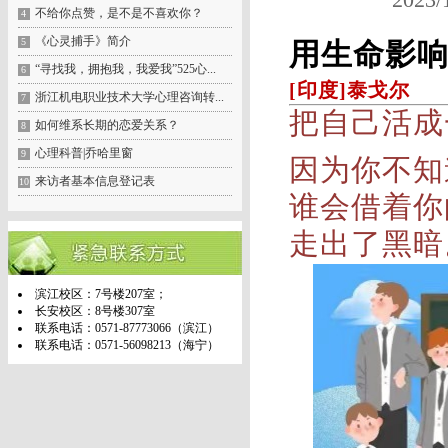
不给你点赞，是不是不喜欢你？
4
《心灵捕手》简介
5
用生命影
“寻找我，拥抱我，我爱我”525心...
6
[印度]泰戈尔
浙江机电职业技术大学心理咨询转...
7
把自己活成
如何维系长期的恋爱关系？
8
心理科普|乔哈里窗
9
因为你不知
来访者基本信息登记表
10
谁会借着你
走出了黑暗
滨江校区：7号楼207室；
长安校区：8号楼307室
联系电话：0571-87773066（滨江）
联系电话：0571-56098213（海宁）